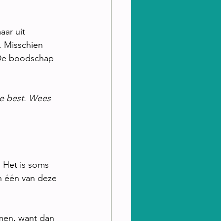
aar uit 
. Misschien 
 De boodschap 
je best. Wees 
. Het is soms 
in één van deze 
emen, want dan 