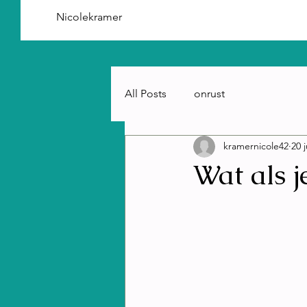
Nicolekramer
All Posts
onrust
kramernicole42
20 
Wat als j