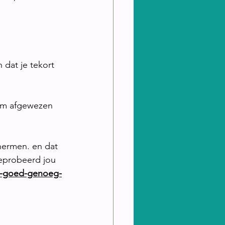
dat je tekort 
t om afgewezen 
hermen. en dat 
geprobeerd jou 
et-goed-genoeg-