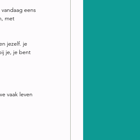
je vandaag eens 
n, met 
 jezelf. je 
j je, je bent 
e vaak leven 