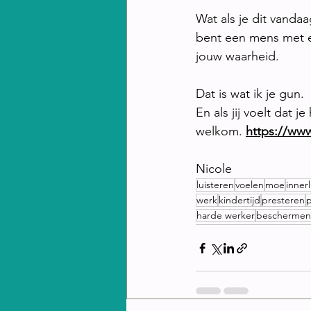
Wat als je dit vandaa
bent een mens met ee
jouw waarheid.
Dat is wat ik je gun.
En als jij voelt dat j
welkom.
https://www
Nicole
luisteren
voelen
moe
innerl
werk
kindertijd
presteren
p
harde werker
beschermen