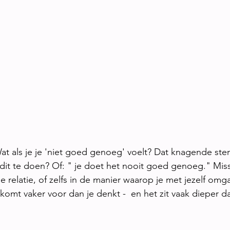
at als je je 'niet goed genoeg' voelt? Dat knagende ste
 dit te doen? Of: " je doet het nooit goed genoeg." Mis
 je relatie, of zelfs in de manier waarop je met jezelf omg
 komt vaker voor dan je denkt -  en het zit vaak dieper d