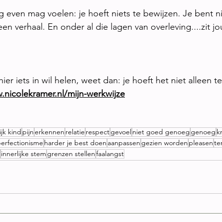
g even mag voelen: je hoeft niets te bewijzen. Je bent nie
n verhaal. En onder al die lagen van overleving....zit jo
e hier iets in wil helen, weet dan: je hoeft het niet alleen 
.nicolekramer.nl/mijn-werkwijze
ijk kind
pijn
erkennen
relatie
respect
gevoel
niet goed genoeg
genoeg
k
erfectionisme
harder je best doen
aanpassen
gezien worden
pleasen
te
innerlijke stem
grenzen stellen
faalangst