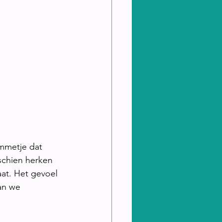
mmetje dat 
schien herken 
aat. Het gevoel 
an we 