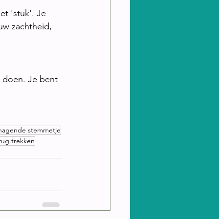
t 'stuk'. Je 
uw zachtheid, 
te doen. Je bent 
nagende stemmetje
rug trekken